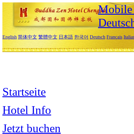
Mobile 
Deutsc
English
简体中文
繁體中文
日本語
한국어
Deutsch
Français
Itali
Startseite
Hotel Info
Jetzt buchen