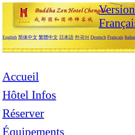
Versio
Françai
English
简体中文
繁體中文
日本語
한국어
Deutsch
Français
Itali
Accueil
Hôtel Infos
Réserver
Équipements