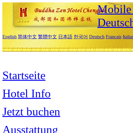
Mobile 
Deutsc
English
简体中文
繁體中文
日本語
한국어
Deutsch
Français
Itali
Startseite
Hotel Info
Jetzt buchen
Ausstattung