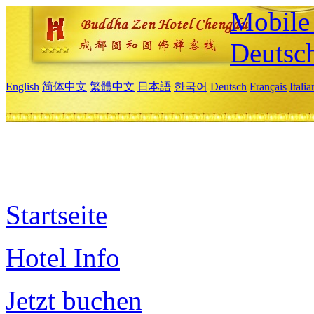
Mobile 
Deutsc
English
简体中文
繁體中文
日本語
한국어
Deutsch
Français
Itali
Startseite
Hotel Info
Jetzt buchen