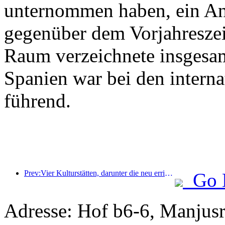
unternommen haben, ein An
gegenüber dem Vorjahreszeit
Raum verzeichnete insgesa
Spanien war bei den intern
führend.
Prev:Vier Kulturstätten, darunter die neu errichtete „Jinling Poetry Hall“ im malerischen Gebiet des Xuanwu-Sees in Nanjing, wurden offiziell eröffnet.
Go 
Adresse: Hof b6-6, Manjusri