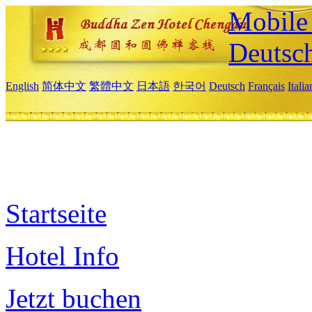
Mobile 
Deutsc
English
简体中文
繁體中文
日本語
한국어
Deutsch
Français
Itali
Startseite
Hotel Info
Jetzt buchen