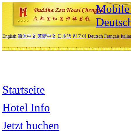
Mobile 
Deutsc
English
简体中文
繁體中文
日本語
한국어
Deutsch
Français
Itali
Startseite
Hotel Info
Jetzt buchen