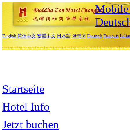
Mobile 
Deutsc
English
简体中文
繁體中文
日本語
한국어
Deutsch
Français
Itali
Startseite
Hotel Info
Jetzt buchen