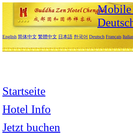
Mobile 
Deutsc
English
简体中文
繁體中文
日本語
한국어
Deutsch
Français
Itali
Startseite
Hotel Info
Jetzt buchen