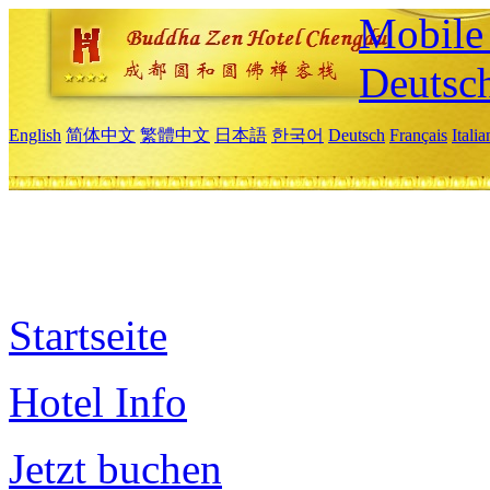
Mobile 
Deutsc
English
简体中文
繁體中文
日本語
한국어
Deutsch
Français
Itali
Startseite
Hotel Info
Jetzt buchen