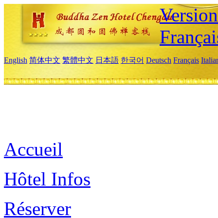
Versio
Françai
English
简体中文
繁體中文
日本語
한국어
Deutsch
Français
Itali
Accueil
Hôtel Infos
Réserver