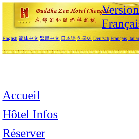
Versio
Françai
English
简体中文
繁體中文
日本語
한국어
Deutsch
Français
Itali
Accueil
Hôtel Infos
Réserver