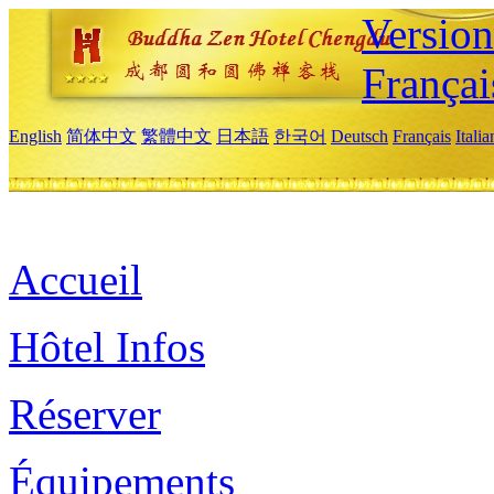
Versio
Françai
English
简体中文
繁體中文
日本語
한국어
Deutsch
Français
Itali
Accueil
Hôtel Infos
Réserver
Équipements