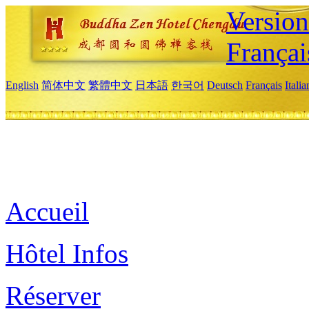
Versio
Françai
English
简体中文
繁體中文
日本語
한국어
Deutsch
Français
Itali
Accueil
Hôtel Infos
Réserver