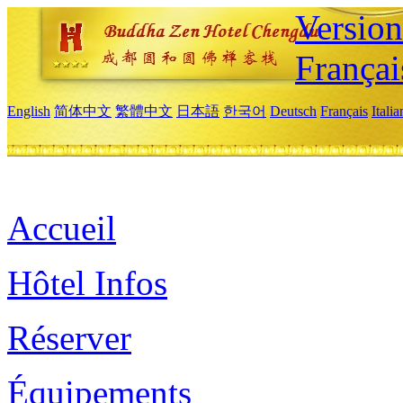
Versio
Françai
English
简体中文
繁體中文
日本語
한국어
Deutsch
Français
Itali
Accueil
Hôtel Infos
Réserver
Équipements