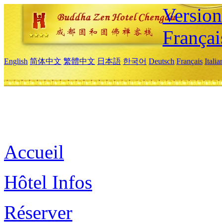
Versio
Françai
English
简体中文
繁體中文
日本語
한국어
Deutsch
Français
Itali
Accueil
Hôtel Infos
Réserver