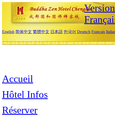
Versio
Françai
English
简体中文
繁體中文
日本語
한국어
Deutsch
Français
Itali
Accueil
Hôtel Infos
Réserver