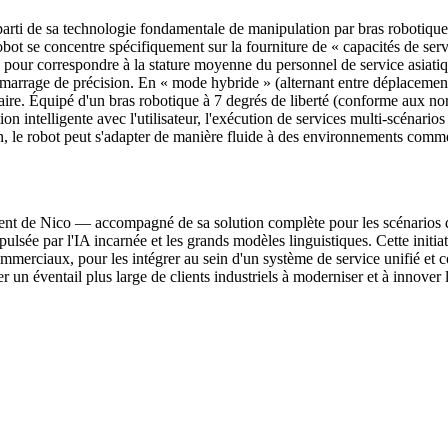
parti de sa technologie fondamentale de manipulation par bras robotiqu
 robot se concentre spécifiquement sur la fourniture de « capacités de s
 pour correspondre à la stature moyenne du personnel de service asiati
amarrage de précision. En « mode hybride » (alternant entre déplacement 
aire. Équipé d'un bras robotique à 7 degrés de liberté (conforme aux no
on intelligente avec l'utilisateur, l'exécution de services multi-scénarios
ion, le robot peut s'adapter de manière fluide à des environnements comme
ent de Nico — accompagné de sa solution complète pour les scénarios d
pulsée par l'IA incarnée et les grands modèles linguistiques. Cette initiat
ommerciaux, pour les intégrer au sein d'un système de service unifié et 
er un éventail plus large de clients industriels à moderniser et à innover