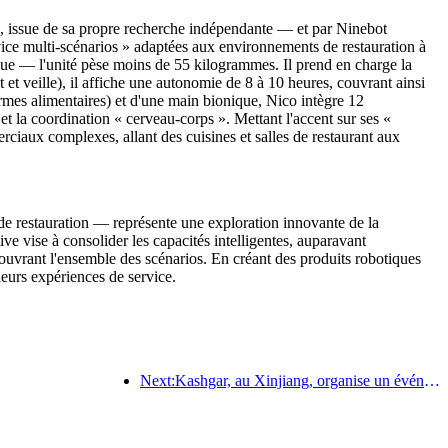
e, issue de sa propre recherche indépendante — et par Ninebot
ervice multi-scénarios » adaptées aux environnements de restauration à
que — l'unité pèse moins de 55 kilogrammes. Il prend en charge la
et veille), il affiche une autonomie de 8 à 10 heures, couvrant ainsi
rmes alimentaires) et d'une main bionique, Nico intègre 12
 et la coordination « cerveau-corps ». Mettant l'accent sur ses «
rciaux complexes, allant des cuisines et salles de restaurant aux
e restauration — représente une exploration innovante de la
ive vise à consolider les capacités intelligentes, auparavant
couvrant l'ensemble des scénarios. En créant des produits robotiques
 leurs expériences de service.
Next:Kashgar, au Xinjiang, organise un événement de promotion touristique pour favoriser les échanges interethniques.