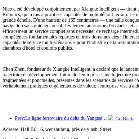
Nico a été développé conjointement par Xiangke Intelligent — tirant 
Robotics, qui a mis à profit ses capacités de mobilité tout-terrain. Le
grande échelle. D'une hauteur de 165 centimètres — une taille conçue
navigation sans guidage au sol, l'évitement autonome d'obstacles et l'
efficacement un service complet sans nécessiter de recharge intermédi
compétences fondamentales réparties en trois domaines clés : l'interacti
capacités de service multi-scénarios » pour l'industrie de la restaurat
chambres d'hôtel et couloirs publics.
Chen Zhen, fondateur de Xiangke Intelligent, a déclaré que le lancem
trajectoire de développement future de l'entreprise : une trajectoire pro
fragmentées et ponctuelles, présentes dans les scénarios de services c
véritablement pratiques et générateurs de valeur, l'entreprise vise à aid
Prev:La ligne ferroviaire du delta du Yangtsé a transporté plus de 21,38 millions de passagers pendant les vacances du 1er mai.
Go Back
Adresse: Hall B6 - 6, wenshufang, près de yinshi Street