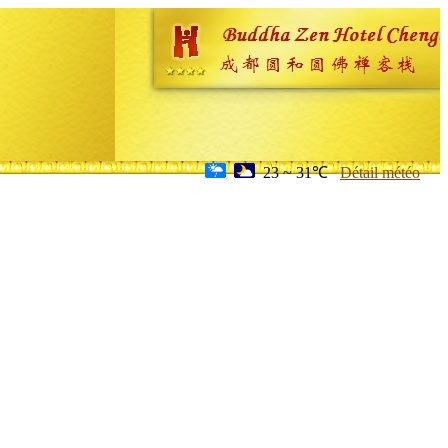
23 ~ 31℃
Détail météo