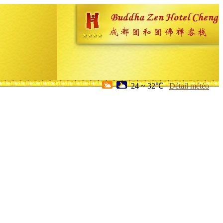
24 ~ 32℃
Détail météo