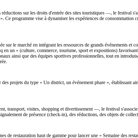
 réductions sur les droits d'entrée des sites touristiques —, le festival 
e ». Ce programme vise à dynamiser les expériences de consommation cul
ée sur le marché en intégrant les ressources de grands événements et 
 en un » (culture, commerce, tourisme, sport et expositions) favorisant la
ionaux ainsi que des équipes sportives professionnelles, tout en introdui
rée.
er des projets du type « Un district, un événement phare », établissant ain
, transport, visites, shopping et divertissement —, le festival s'associ
ignalement de présence (check-in), des réductions, des objets de collect
seignes de restauration haut de gamme pour lancer une « Semaine des res