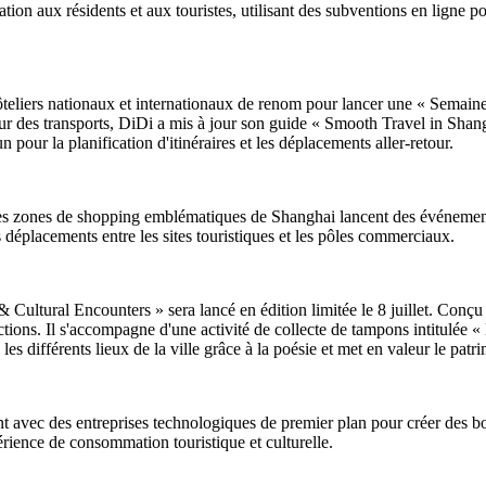
on aux résidents et aux touristes, utilisant des subventions en ligne po
hôteliers nationaux et internationaux de renom pour lancer une « Semain
eur des transports, DiDi a mis à jour son guide « Smooth Travel in Shang
 pour la planification d'itinéraires et les déplacements aller-retour.
 des zones de shopping emblématiques de Shanghai lancent des événement
s déplacements entre les sites touristiques et les pôles commerciaux.
tural Encounters » sera lancé en édition limitée le 8 juillet. Conçu pour
actions. Il s'accompagne d'une activité de collecte de tampons intitulée 
ie les différents lieux de la ville grâce à la poésie et met en valeur le pat
t avec des entreprises technologiques de premier plan pour créer des bor
périence de consommation touristique et culturelle.