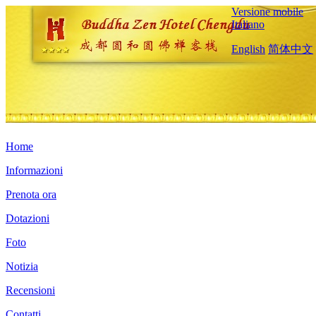
Versione mobile
Italiano
English
简体中文
Home
Informazioni
Prenota ora
Dotazioni
Foto
Notizia
Recensioni
Contatti