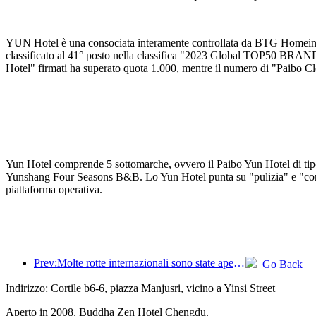
YUN Hotel è una consociata interamente controllata da BTG Homeinns 
classificato al 41° posto nella classifica "2023 Global TOP50 BRAN
Hotel" firmati ha superato quota 1.000, mentre il numero di "Paibo Cl
Yun Hotel comprende 5 sottomarche, ovvero il Paibo Yun Hotel di tipo 
Yunshang Four Seasons B&B. Lo Yun Hotel punta su "pulizia" e "cordial
piattaforma operativa.
Prev:Molte rotte internazionali sono state aperte e incrementate di recente
Go Back
Indirizzo: Cortile b6-6, piazza Manjusri, vicino a Yinsi Street
Aperto in 2008, Buddha Zen Hotel Chengdu.