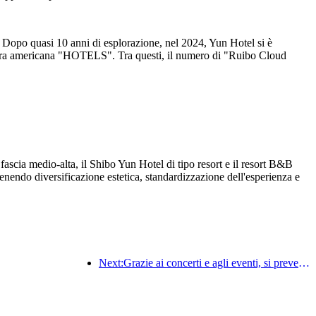
Dopo quasi 10 anni di esplorazione, nel 2024, Yun Hotel si è
iera americana "HOTELS". Tra questi, il numero di "Ruibo Cloud
scia medio-alta, il Shibo Yun Hotel di tipo resort e il resort B&B
nendo diversificazione estetica, standardizzazione dell'esperienza e
Next:Grazie ai concerti e agli eventi, si prevede che le prestazioni alberghiere di Hangzhou continueranno a crescere a marzo