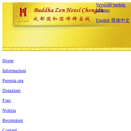
Versione mobile
Italiano
English
简体中文
Home
Informazioni
Prenota ora
Dotazioni
Foto
Notizia
Recensioni
Contatti