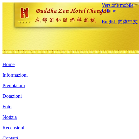
Versione mobile
Italiano
English
简体中文
Home
Informazioni
Prenota ora
Dotazioni
Foto
Notizia
Recensioni
Contatti