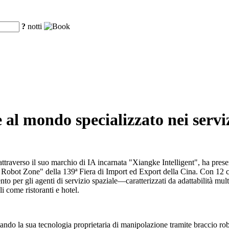
?
notti
al mondo specializzato nei serviz
traverso il suo marchio di IA incarnata "Xiangke Intelligent", ha pres
ce Robot Zone" della 139ª Fiera di Import ed Export della Cina. Con 12 c
nto per gli agenti di servizio spaziale—caratterizzati da adattabilità mul
 come ristoranti e hotel.
ndo la sua tecnologia proprietaria di manipolazione tramite braccio ro