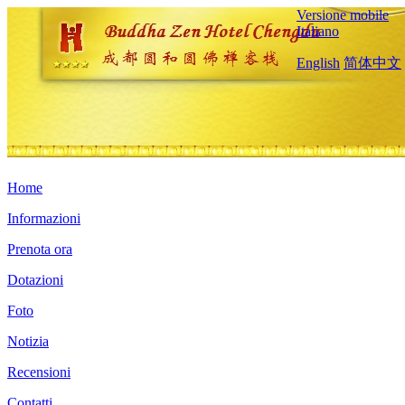
Versione mobile
Italiano
English
简体中文
Home
Informazioni
Prenota ora
Dotazioni
Foto
Notizia
Recensioni
Contatti