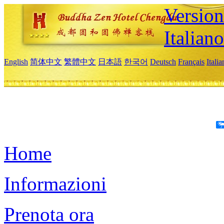
Version
Italiano
English
简体中文
繁體中文
日本語
한국어
Deutsch
Français
Itali
Home
Informazioni
Prenota ora