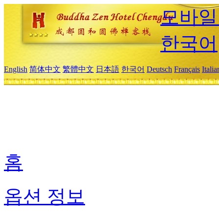
모바일
한국어
English
简体中文
繁體中文
日本語
한국어
Deutsch
Français
Itali
홈
옵션 정보