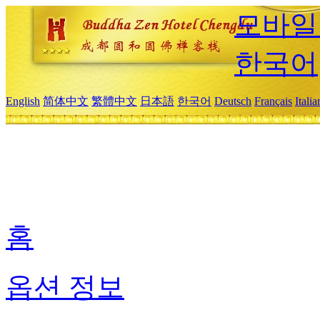
모바일
한국어
English
简体中文
繁體中文
日本語
한국어
Deutsch
Français
Itali
홈
옵션 정보