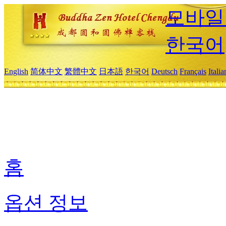
모바일
한국어
English
简体中文
繁體中文
日本語
한국어
Deutsch
Français
Itali
홈
옵션 정보