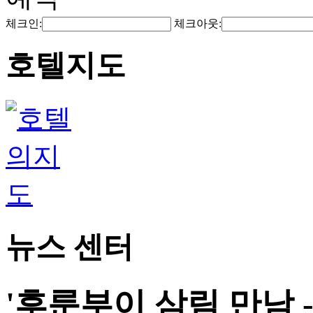
체크인:
체크아웃:
호텔지도
뉴스 센터
'후룬부이 삼림 만남 