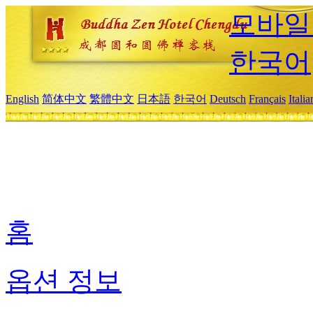
모바일
한국어
English
简体中文
繁體中文
日本語
한국어
Deutsch
Français
Itali
홈
옵션 정보