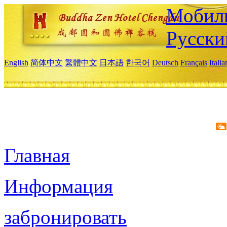
Мобиль
Русски
English
简体中文
繁體中文
日本語
한국어
Deutsch
Français
Itali
Главная
Информация
забронировать