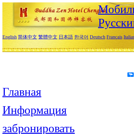
Мобиль
Русски
English
简体中文
繁體中文
日本語
한국어
Deutsch
Français
Itali
Главная
Информация
забронировать