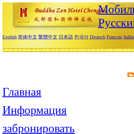
Мобиль
Русски
English
简体中文
繁體中文
日本語
한국어
Deutsch
Français
Itali
Главная
Информация
забронировать