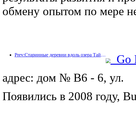
обмену опытом по мере н
Prev:Старинные деревни вдоль озера Тайху в Хучжоу провинции Чжэцзян начали реконструкцию и модернизацию, в которые было инвестировано около 1 млрд юаней.
Go 
адрес: дом № B6 - 6, ул.
Появились в 2008 году, B