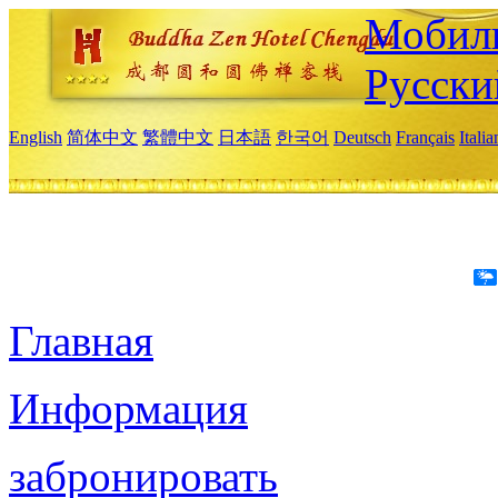
Мобиль
Русски
English
简体中文
繁體中文
日本語
한국어
Deutsch
Français
Itali
Главная
Информация
забронировать