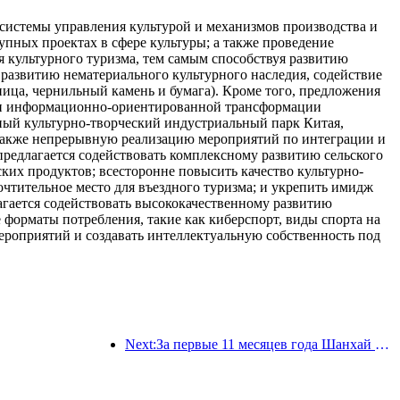
системы управления культурой и механизмов производства и
пных проектах в сфере культуры; а также проведение
 культурного туризма, тем самым способствуя развитию
азвитию нематериального культурного наследия, содействие
ница, чернильный камень и бумага). Кроме того, предложения
и и информационно-ориентированной трансформации
ный культурно-творческий индустриальный парк Китая,
а также непрерывную реализацию мероприятий по интеграции и
 предлагается содействовать комплексному развитию сельского
ких продуктов; всесторонне повысить качество культурно-
очтительное место для въездного туризма; и укрепить имидж
агается содействовать высококачественному развитию
форматы потребления, такие как киберспорт, виды спорта на
ероприятий и создавать интеллектуальную собственность под
Next:За первые 11 месяцев года Шанхай принял 8,282 миллиона иностранных туристов, что превзошло первоначальные ожидания.