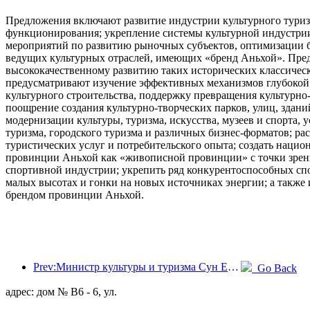
Предложения включают развитие индустрии культурного туризм
функционирования; укрепление системы культурной индустрии 
мероприятий по развитию рыночных субъектов, оптимизации б
ведущих культурных отраслей, имеющих «бренд Аньхой». Пред
высококачественному развитию таких исторических классическ
предусматривают изучение эффективных механизмов глубокой
культурного строительства, поддержку превращения культурно
поощрение создания культурно-творческих парков, улиц, здан
модернизации культуры, туризма, искусства, музеев и спорта,
туризма, городского туризма и различных бизнес-форматов; р
туристических услуг и потребительского опыта; создать наци
провинции Аньхой как «живописной провинции» с точки зрени
спортивной индустрии; укрепить ряд конкурентоспособных спо
малых высотах и гонки на новых источниках энергии; а такж
брендом провинции Аньхой.
Prev:Министр культуры и туризма Сун Ели: Содействовать созданию мощного туристического центра и расширению предложения высококачественных туристических продуктов.
Go Back
адрес: дом № B6 - 6, ул.