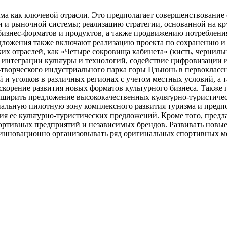
а как ключевой отрасли. Это предполагает совершенствование 
и рыночной системы; реализацию стратегии, основанной на кру
изнес-форматов и продуктов, а также продвижению потребления
ложения также включают реализацию проекта по сохранению и р
их отраслей, как «Четыре сокровища кабинета» (кисть, черниль
 интеграции культуры и технологий, содействие цифровизаци
-творческого индустриального парка горы Цзыюнь в первокласс
ий и уголков в различных регионах с учетом местных условий, 
 ускорение развития новых форматов культурного бизнеса. Также
асширить предложение высококачественных культурно-туристичес
ональную пилотную зону комплексного развития туризма и предп
я ее культурно-туристических предложений. Кроме того, предл
ртивных предприятий и независимых брендов. Развивать новые 
е инновационно организовывать ряд оригинальных спортивных м