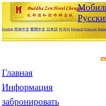
Мобиль
Русски
English
简体中文
繁體中文
日本語
한국어
Deutsch
Français
Itali
Главная
Информация
забронировать