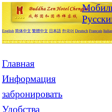
Мобиль
Русски
English
简体中文
繁體中文
日本語
한국어
Deutsch
Français
Itali
Главная
Информация
забронировать
Удобства