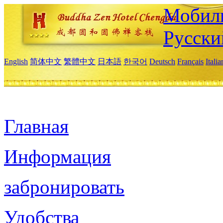
Мобиль
Русски
English
简体中文
繁體中文
日本語
한국어
Deutsch
Français
Itali
Главная
Информация
забронировать
Удобства