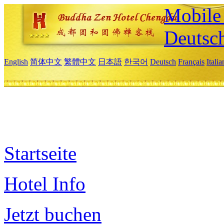
Mobile 
Deutsc
English
简体中文
繁體中文
日本語
한국어
Deutsch
Français
Itali
Startseite
Hotel Info
Jetzt buchen