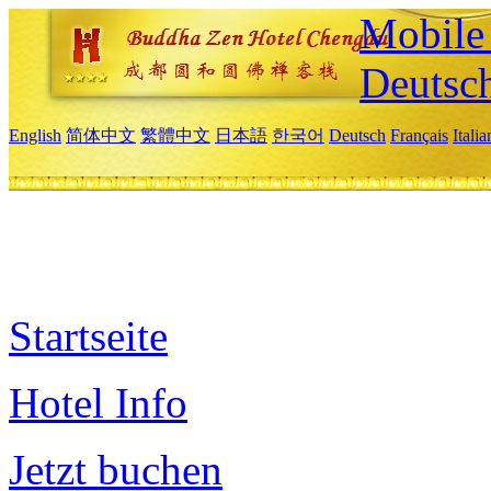
Mobile 
Deutsc
English
简体中文
繁體中文
日本語
한국어
Deutsch
Français
Itali
Startseite
Hotel Info
Jetzt buchen