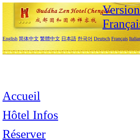
Versio
Françai
English
简体中文
繁體中文
日本語
한국어
Deutsch
Français
Itali
Accueil
Hôtel Infos
Réserver