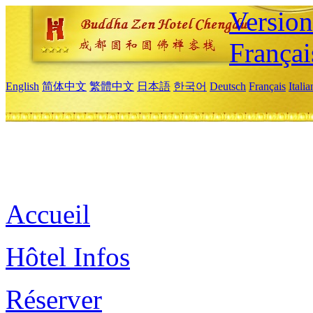
Versio
Françai
English
简体中文
繁體中文
日本語
한국어
Deutsch
Français
Itali
Accueil
Hôtel Infos
Réserver