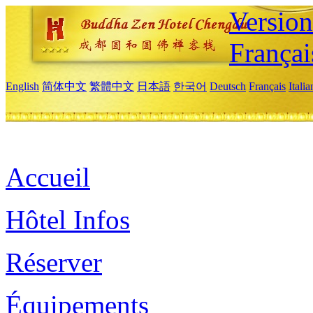
Versio
Françai
English
简体中文
繁體中文
日本語
한국어
Deutsch
Français
Itali
Accueil
Hôtel Infos
Réserver
Équipements