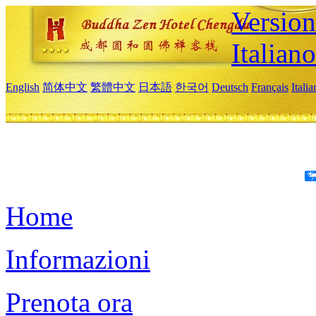
Version
Italiano
English
简体中文
繁體中文
日本語
한국어
Deutsch
Français
Itali
Home
Informazioni
Prenota ora