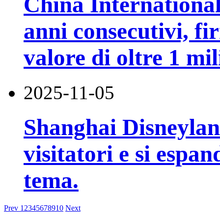
China Internationa
anni consecutivi, f
valore di oltre 1 mil
2025-11-05
Shanghai Disneyland
visitatori e si espa
tema.
Prev
1
2
3
4
5
6
7
8
9
10
Next