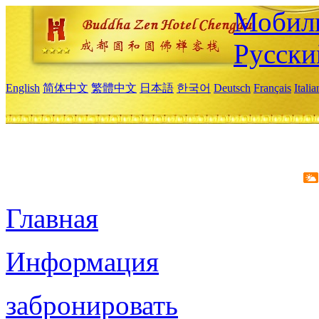
Мобиль
Русски
English
简体中文
繁體中文
日本語
한국어
Deutsch
Français
Itali
Главная
Информация
забронировать