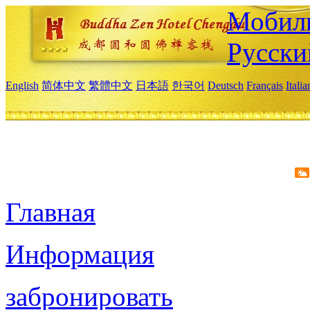
Мобиль
Русски
English
简体中文
繁體中文
日本語
한국어
Deutsch
Français
Itali
Главная
Информация
забронировать