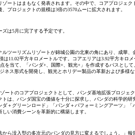
リゾートはまもなく発表されます。その中で、コアプロジェク
、プロジェクトの規模は3倍の3570ムーに拡大されます。
ーズは5月に完了する予定です。
ナルツーリズムリゾートが錦城公園の北東の角にあり、成華、
積は11.02平方キロメートルです。コアエリアは3.92平方
点を当て、「パンダ+、国際+、観光+」を作成するパスとして
ビジネス形式を開発し、観光とホリデー製品の革新および多様
リゾートのコアプロジェクトとして、パンダ基地拡張プロジェク
クトは、パンダ国宝の価値を十分に探求し、パンダの科学的研究
ンダ＋グリーンロード」「パンダ＋パフォーミングアーツ」「
新しい消費シーンを革新的に構築します。
法から没入型の多次元のパンダの見方に変えるでしょう。」報