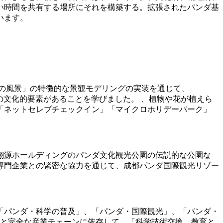
い時間を共有する場所にそれを構築する。拡張されたパンダ基
います。
、12の風景」の特徴的な景観モデリングの実装を通じて、
パンダの文化的要素があることを学びました。 、植物や花が植えら
「ネットセレブチェックイン」「マイクロホリデーパーク」
翔源ホールディングのパンダ文化観光公園の伝説的な公園な
専門企業との緊密な協力を通じて、成都パンダ国際観光リゾー
「パンダ・科学の普及」、「パンダ・国際観光」、「パンダ・
オと完全な産業チェーンに依存して、「科学技術交換、教育と