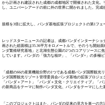
から計画され建設された成都の成都地区で開催された文化。
し、ユニバーシアードの前に外の世界に開かれました。完成後
規模を3倍に拡大し、パンダ基地拡張プロジェクトの第1フェ
レッドスターニュースの記者は、成都パンダインターナショ
画された総面積は35.36平方キロメートルで、そのうち開始面
ンダ繁殖研究基地」と北湖生態公園の2つのコアリソースに焦
しています。パンダの「強力な核IP」、「パンダ+」の多極
「成都の66の産業機能分野の1つである成都パンダ国際観光
ンダ国際観光リゾート管理委員会パンダ基地の拡張プロジェ
「パンダ＋アート」「パンダ＋文化・クリエイティブ」「パ
の新商品をテーマに制作パンダ文化、パンダをテーマにした
「このプロジェクトはまた、パンダの従来の見方を単一の方