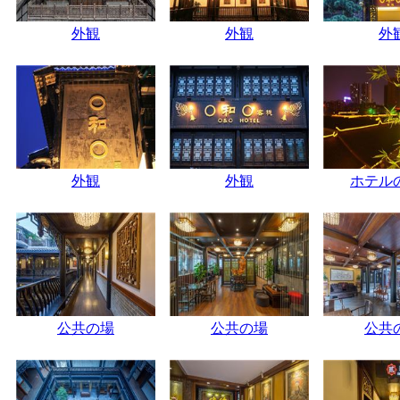
外観
外観
外
外観
外観
ホテル
公共の場
公共の場
公共