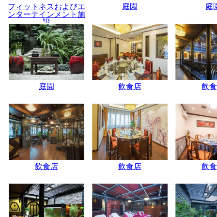
フィットネスおよびエ
庭園
庭
ンターテインメント施
設
庭園
飲食店
飲食
飲食店
飲食店
飲食