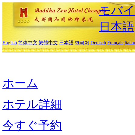
モバイ
日本語
English
简体中文
繁體中文
日本語
한국어
Deutsch
Français
Itali
ホーム
ホテル詳細
今すぐ予約