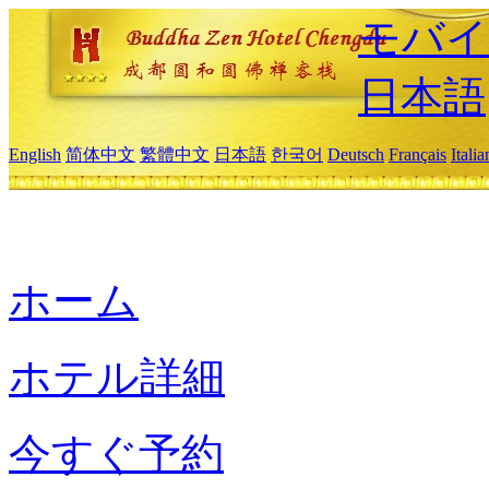
モバイ
日本語
English
简体中文
繁體中文
日本語
한국어
Deutsch
Français
Itali
ホーム
ホテル詳細
今すぐ予約