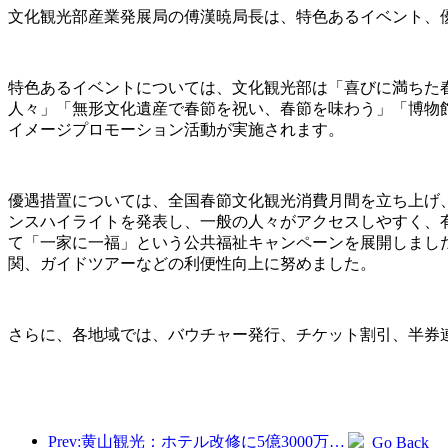
文化観光部産業発展局の傅漢暁局長は、特色あるイベント、
特色あるイベントについては、文化観光部は「喜びに満ちた春
人々」「無形文化遺産で春節を祝い、春節を味わう」「博物館
イメージプロモーション活動が実施されます。
優遇措置については、全国春節文化観光消費月間を立ち上げ
ンスハイライトを発表し、一般の人々がアクセスしやすく、
て「一家に一福」という公共福祉キャンペーンを展開しまし
関、ガイドツアーなどの利便性向上に努めました。
さらに、各地域では、バウチャー発行、チケット割引、半券連
Prev:黄山観光：ホテル改修に5億3000万元を投資する計画
Go Back