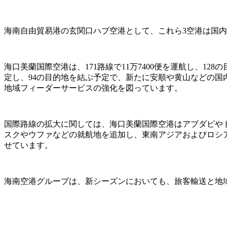
海南自由貿易港の玄関口ハブ空港として、これら3空港は国
海口美蘭国際空港は、171路線で11万7400便を運航し、1
定し、94の目的地を結ぶ予定で、新たに安順や黄山などの国
地域フィーダーサービスの強化を図っています。
国際路線の拡大に関しては、海口美蘭国際空港はアブダビや
スクやウファなどの就航地を追加し、東南アジアおよびロシ
せています。
海南空港グループは、新シーズンにおいても、旅客輸送と地