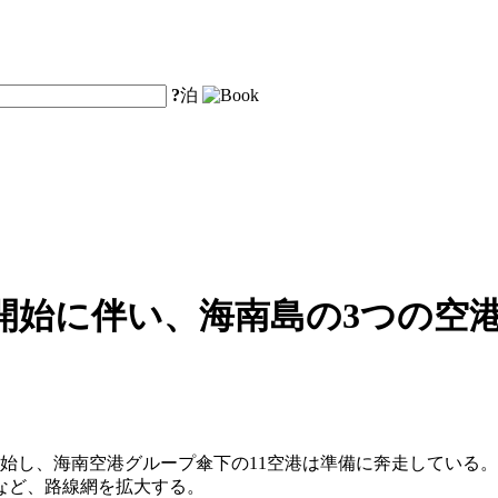
?
泊
始に伴い、海南島の3つの空港
始し、海南空港グループ傘下の11空港は準備に奔走している。海
るなど、路線網を拡大する。