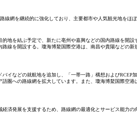
内路線網を継続的に強化しており、主要都市や人気観光地をほ
28の目的地を結ぶ予定で、新たに亳州や嘉興などの国内路線を開設す
内路線を開設する。瓊海博鰲国際空港は、南昌や貴陽などの新規
ドバイなどの就航地を追加し、「一帯一路」構想およびRCEP
ア語圏への路線網を拡大しています。また、瓊海博鰲国際空港
域経済発展を支援するため、路線網の最適化とサービス能力の