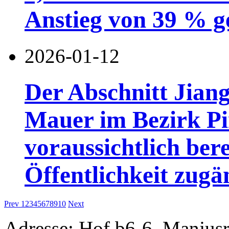
Anstieg von 39 % g
2026-01-12
Der Abschnitt Jian
Mauer im Bezirk Pi
voraussichtlich ber
Öffentlichkeit zug
Prev
1
2
3
4
5
6
7
8
9
10
Next
Adresse: Hof b6-6, Manjusri