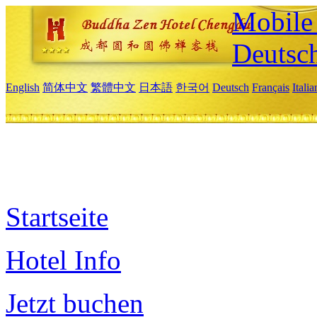
Mobile 
Deutsc
English
简体中文
繁體中文
日本語
한국어
Deutsch
Français
Itali
Startseite
Hotel Info
Jetzt buchen